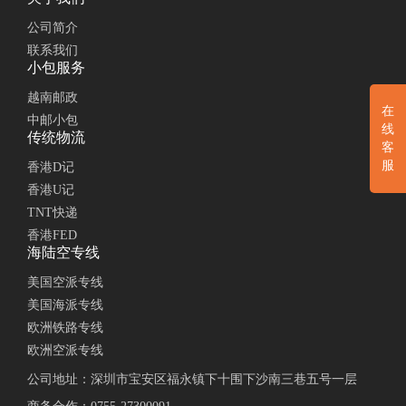
公司简介
联系我们
小包服务
越南邮政
在
中邮小包
线
传统物流
客
服
香港D记
香港U记
TNT快递
香港FED
海陆空专线
美国空派专线
美国海派专线
欧洲铁路专线
欧洲空派专线
公司地址：深圳市宝安区福永镇下十围下沙南三巷五号一层