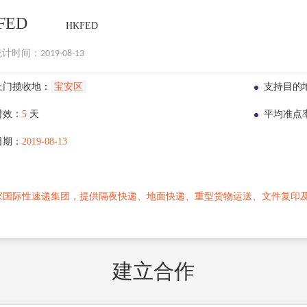
FED
HKFED
时间：2019-08-13
上门揽收地：
宝安区
支持目的
时效：
5
天
平均准点
日期：
2019-08-13
：
家国际性速递集团，提供隔夜快递、地面快递、重型货物运送、文件复印
建立合作