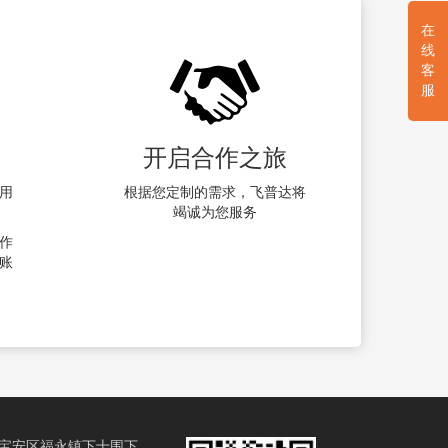
在
线
客
服
开启合作之旅
用
根据您定制的需求，飞普达将
竭诚为您服务
作
账
宝安区福永镇下十围下