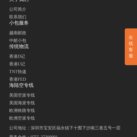
公司简介
联系我们
小包服务
越南邮政
在
中邮小包
线
传统物流
客
服
香港D记
香港U记
TNT快递
香港FED
海陆空专线
美国空派专线
美国海派专线
欧洲铁路专线
欧洲空派专线
公司地址：深圳市宝安区福永镇下十围下沙南三巷五号一层