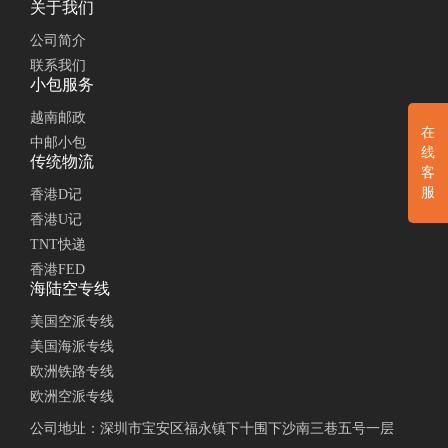
关于我们
公司简介
联系我们
小包服务
越南邮政
在
中邮小包
线
传统物流
客
服
香港D记
香港U记
TNT快递
香港FED
海陆空专线
美国空派专线
美国海派专线
欧洲铁路专线
欧洲空派专线
公司地址：深圳市宝安区福永镇下十围下沙南三巷五号一层