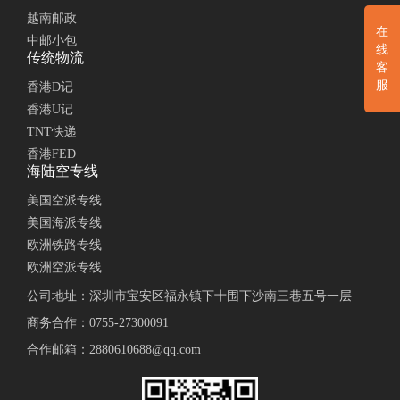
越南邮政
在
中邮小包
线
传统物流
客
服
香港D记
香港U记
TNT快递
香港FED
海陆空专线
美国空派专线
美国海派专线
欧洲铁路专线
欧洲空派专线
公司地址：深圳市宝安区福永镇下十围下沙南三巷五号一层
商务合作：
0755-27300091
合作邮箱：
2880610688@qq.com