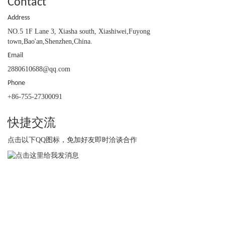
Contact
Address
NO.5 1F Lane 3, Xiasha south, Xiashiwei,Fuyong
town,Bao'an,Shenzhen,China.
Email
2880610688@qq.com
Phone
+86-755-27300091
快捷交流
点击以下QQ图标，免加好友即时洽谈合作